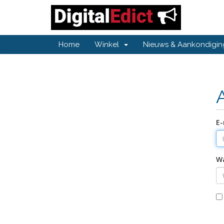
Home
Winkel
Nieuws & Aankondigi
E-
W