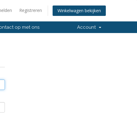
elden
Registreren
Winkelwagen bekijken
ntact op met ons
Account