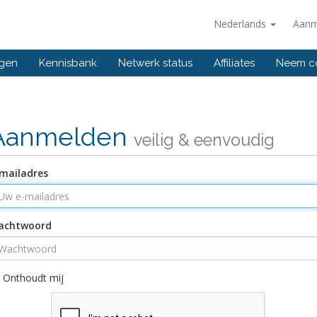
Nederlands
Aanm
ngen
Kennisbank
Netwerk status
Affiliates
Neem co
Aanmelden
veilig & eenvoudig
mailadres
achtwoord
Onthoudt mij