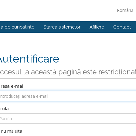
Română
ca de cunoștințe
Starea sistemelor
Afiliere
Contact
Autentificare
ccesul la această pagină este restricționa
resa e-mail
rola
nu mă uita