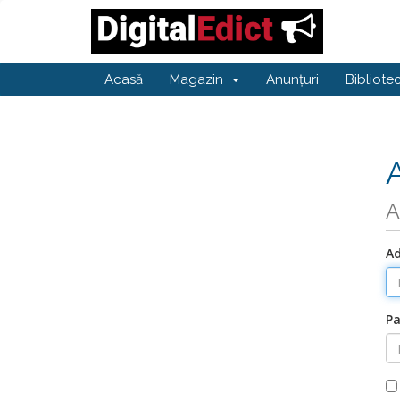
Acasă
Magazin
Anunțuri
Bibliote
A
Ad
Pa