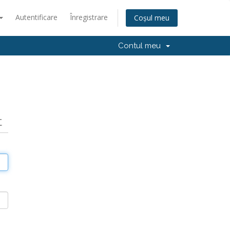
Autentificare
Înregistrare
Coșul meu
Contul meu
t