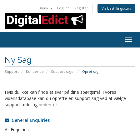
Dansk
Log ind
Register
Vis bestillingskurv
Togg
navig
Ny Sag
Support
Kundeside
Support sager
Opret sag
Hvis du ikke kan finde et svar på dine spørgsmål i vores
vidensdatabase kan du oprette en support sag ved at vælge
support afdeling nedenfor.
General Enquiries
All Enquiries